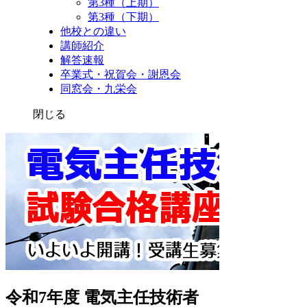
第3種（上期）
第3種（下期）
他校との違い
講師紹介
解答速報
卒業式・祝賀会・謝恩会
同窓会・九栄会
閉じる
令和7年度 電気主任技術者